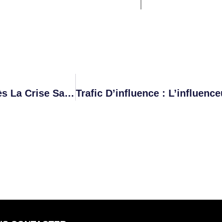
Secteur Touristique : La Relance Ratée Après La Crise Sanitaire, Se Désole Ajay Jhurry