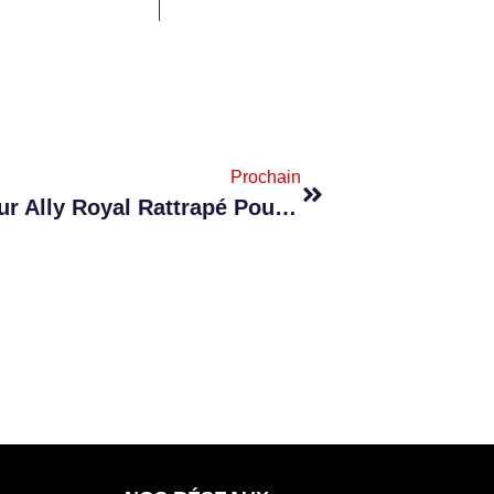
Prochain
Trafic D’influence : L’influenceur Ally Royal Rattrapé Pour Une Affaire De Transformateur