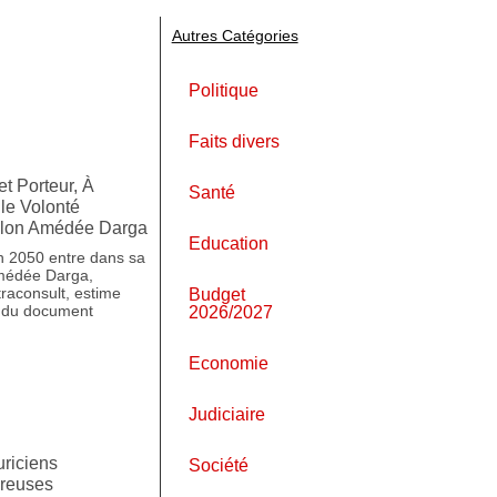
Autres Catégories
Politique
Faits divers
et Porteur, À
Santé
le Volonté
elon Amédée Darga
Education
on 2050 entre dans sa
Amédée Darga,
raconsult, estime
Budget
n du document
2026/2027
Economie
Judiciaire
uriciens
Société
reuses