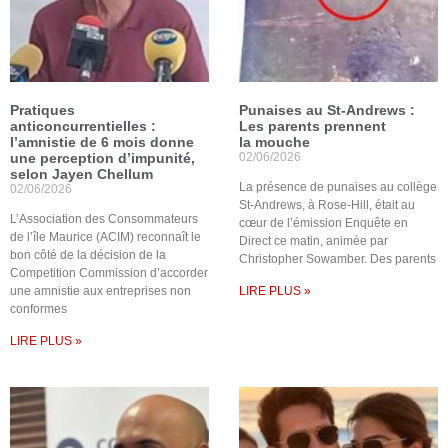
Pratiques
Punaises au St-Andrews :
anticoncurrentielles :
Les parents prennent
l’amnistie de 6 mois donne
la mouche
une perception d’impunité,
02/06/2026
selon Jayen Chellum
La présence de punaises au collège
02/06/2026
St-Andrews, à Rose-Hill, était au
L’Association des Consommateurs
cœur de l’émission Enquête en
de l’île Maurice (ACIM) reconnaît le
Direct ce matin, animée par
bon côté de la décision de la
Christopher Sowamber. Des parents
Competition Commission d’accorder
une amnistie aux entreprises non
LIRE PLUS »
conformes
LIRE PLUS »