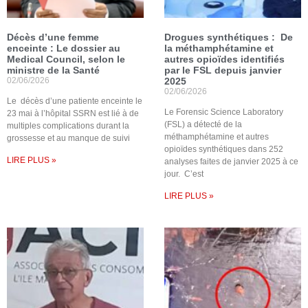
Décès d’une femme
Drogues synthétiques : De
enceinte : Le dossier au
la méthamphétamine et
Medical Council, selon le
autres opioïdes identifiés
ministre de la Santé
par le FSL depuis janvier
02/06/2026
2025
02/06/2026
Le décès d’une patiente enceinte le
Le Forensic Science Laboratory
23 mai à l’hôpital SSRN est lié à de
(FSL) a détecté de la
multiples complications durant la
méthamphétamine et autres
grossesse et au manque de suivi
opioïdes synthétiques dans 252
LIRE PLUS »
analyses faites de janvier 2025 à ce
jour. C’est
LIRE PLUS »