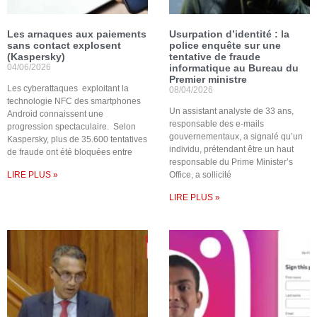
Les arnaques aux paiements
Usurpation d’identité : la
sans contact explosent
police enquête sur une
(Kaspersky)
tentative de fraude
04/06/2026
informatique au Bureau du
Premier ministre
Les cyberattaques exploitant la
08/04/2026
technologie NFC des smartphones
Un assistant analyste de 33 ans,
Android connaissent une
responsable des e-mails
progression spectaculaire. Selon
gouvernementaux, a signalé qu’un
Kaspersky, plus de 35.600 tentatives
individu, prétendant être un haut
de fraude ont été bloquées entre
responsable du Prime Minister’s
LIRE PLUS »
Office, a sollicité
LIRE PLUS »