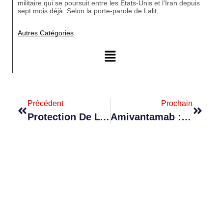
militaire qui se poursuit entre les États-Unis et l’Iran depuis
sept mois déjà. Selon la porte-parole de Lalit,
Autres Catégories
Précédent
Prochain
Protection De L’environnement : De Nouveaux Amendements Et Plusieurs Projets De Loi Annoncés
Amivantamab : Une Injection Estimée À Rs 500 000