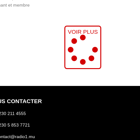
nant et membre
VOIR PLUS
US CONTACTER
230 211 4555
230 5 853 7721
ontact@radio1.mu