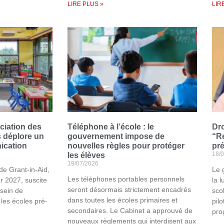
LIRE PLUS »
LIR
ociation des
Téléphone à l’école : le
Dro
s déplore un
gouvernement impose de
“R
cation
nouvelles règles pour protéger
pré
18/
les élèves
19/07/2026
e Grant-in-Aid,
Le 
Les téléphones portables personnels
er 2027, suscite
la l
seront désormais strictement encadrés
 sein de
sco
dans toutes les écoles primaires et
 les écoles pré-
pil
secondaires. Le Cabinet a approuvé de
pro
nouveaux règlements qui interdisent aux