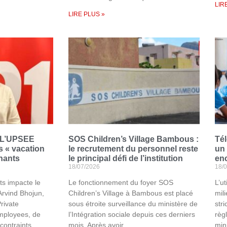
LIR
LIRE PLUS »
: L’UPSEE
SOS Children’s Village Bambous :
Tél
s « vacation
le recrutement du personnel reste
un
nants
le principal défi de l’institution
enc
18/07/2026
18/
s impacte le
Le fonctionnement du foyer SOS
L’u
Arvind Bhojun,
Children’s Village à Bambous est placé
mil
Private
sous étroite surveillance du ministère de
str
mployees, de
l’Intégration sociale depuis ces derniers
règ
contraints
mois. Après avoir
mini