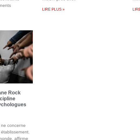
ements
LIRE PLUS »
LIR
hane Rock
cipline
sychologues
e ne concerne
 établissement.
e monde, affirme