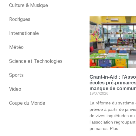
Culture & Musique
Rodrigues
Internationale
Météo
Science et Technologies
Sports
Grant-in-Aid : l’Ass
écoles pré-primaire
manque de communi
Video
19/07/2026
Coupe du Monde
La réforme du système d
prévue à partir de janvi
de vives inquiétudes au
l’association regroupant
primaires. Plus