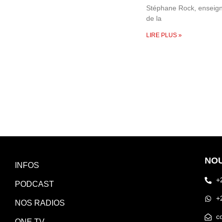
Stéphane Rock, enseig
de la
LIRE PLUS »
NO
INFOS
+
PODCAST
+
NOS RADIOS
c
ONE TV