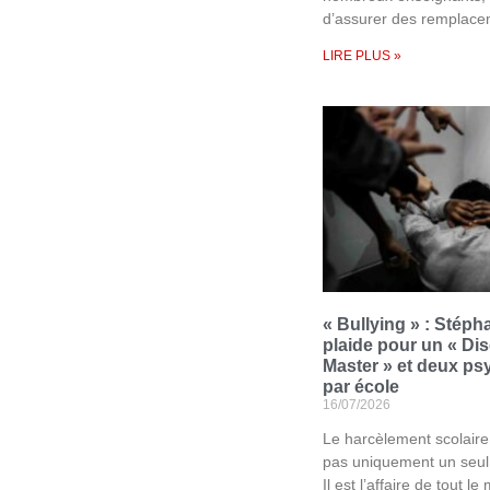
d’assurer des remplac
LIRE PLUS »
« Bullying » : Stép
plaide pour un « Dis
Master » et deux p
par école
16/07/2026
Le harcèlement scolair
pas uniquement un seul
Il est l’affaire de tout l