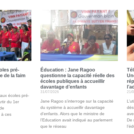
les pré-
Éducation : Jane Ragoo
Tél
e de la faim
questionne la capacité réelle des
Un
écoles publiques à accueillir
rép
davantage d’enfants
l’a
31/07/2026
21/
 aux écoles pré-
Jane Ragoo s’interroge sur la capacité
L’u
rtir du 1er
du système à accueillir davantage
dés
 de
d’enfants. Alors que le ministre de
ave
 à ces
l’Education avait indiqué au parlement
De 
que le réseau
l’é