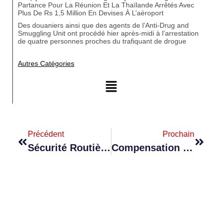
Partance Pour La Réunion Et La Thaïlande Arrêtés Avec
Plus De Rs 1,5 Million En Devises À L’aéroport
Des douaniers ainsi que des agents de l’Anti-Drug and
Smuggling Unit ont procédé hier après-midi à l’arrestation
de quatre personnes proches du trafiquant de drogue
Autres Catégories
Précédent
Prochain
Sécurité Routière : IA Sur 150 Caméras Safe City
Compensation Salariale : Reza Uteem Justifie Le Réajustement De Rs 635