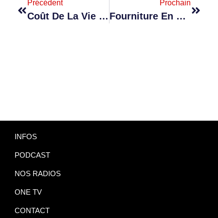
Précédent
Prochain
Coût De La Vie : Rien N’est Fait Pour Soulager Les Mauriciens, Déplore Joe Lesjongard
Fourniture En Eau : La Water Resources Unit Mise Sur Des « Containerised Pressure Filters » Et Le Forage
INFOS
PODCAST
NOS RADIOS
ONE TV
CONTACT