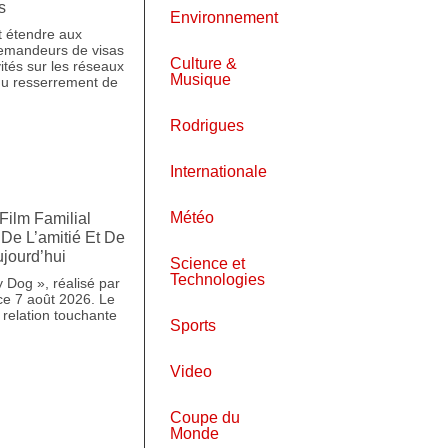
s
Environnement
t étendre aux
demandeurs de visas
Culture &
vités sur les réseaux
Musique
du resserrement de
Rodrigues
Internationale
Météo
Film Familial
De L’amitié Et De
ujourd’hui
Science et
Technologies
y Dog », réalisé par
 ce 7 août 2026. Le
 relation touchante
Sports
Video
Coupe du
Monde