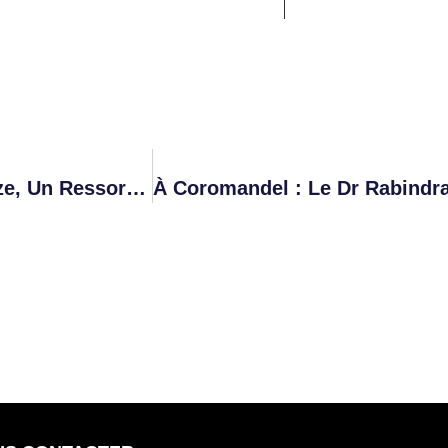
Exportation De Farine: Abdoulhakim Moindze, Un Ressortissant Comorien Âgé De 40 Ans, Arrêté Hier