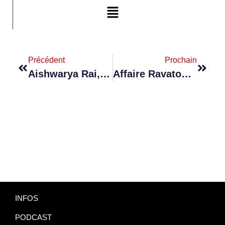
Précédent
Prochain
Aishwarya Rai, La Reine De Bollywood, Brille Au Festival De Cannes 2026
Affaire Ravatomanga : Rajoelina Chercherait À Intervenir En Faveur Du Milliardaire Auprès De Paris
INFOS
PODCAST