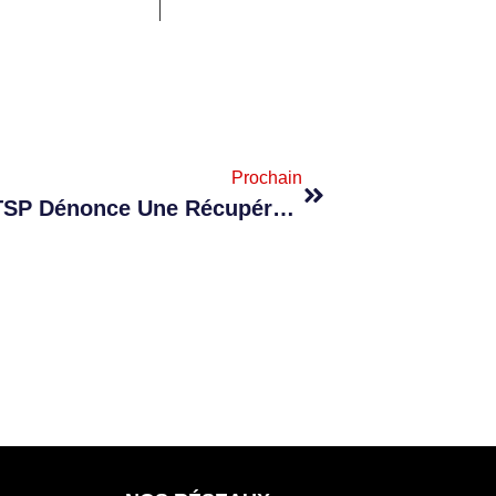
Prochain
Rencontre Avec Subron : La CTSP Dénonce Une Récupération De La Platform Komin Syndikal