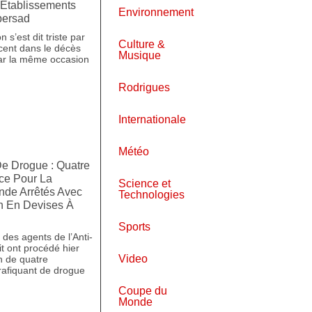
Établissements
Environnement
persad
 s’est dit triste par
Culture &
scent dans le décès
Musique
par la même occasion
Rodrigues
Internationale
Météo
e Drogue : Quatre
ce Pour La
Science et
nde Arrêtés Avec
Technologies
on En Devises À
Sports
des agents de l’Anti-
t ont procédé hier
Video
on de quatre
rafiquant de drogue
Coupe du
Monde