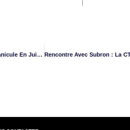
Espagne : Plus De 1.000 Décès Liés À La Canicule En Juin, Un Record Historique