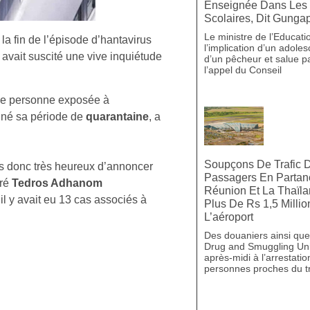
Enseignée Dans Les 
Scolaires, Dit Gunga
Le ministre de l’Education
la fin de l’épisode d’hantavirus
l’implication d’un adole
 avait suscité une vive inquiétude
d’un pêcheur et salue 
l’appel du Conseil
une personne exposée à
iné sa période de
quarantaine
, a
Soupçons De Trafic D
s donc très heureux d’annoncer
Passagers En Partan
aré
Tedros Adhanom
Réunion Et La Thaïla
il y avait eu 13 cas associés à
Plus De Rs 1,5 Milli
L’aéroport
Des douaniers ainsi que 
Drug and Smuggling Uni
après-midi à l’arrestati
personnes proches du t