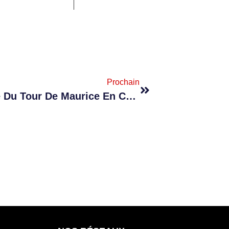
Prochain
Cyclisme : Place À La 3e Étape Du Tour De Maurice En Ce Jeudi 4 Juin