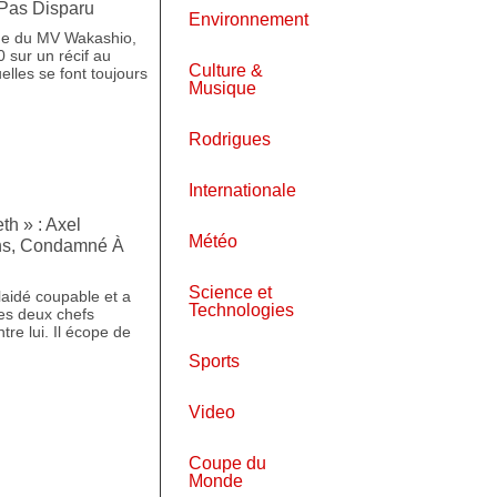
 Pas Disparu
Environnement
age du MV Wakashio,
0 sur un récif au
Culture &
uelles se font toujours
Musique
Rodrigues
Internationale
th » : Axel
Météo
ns, Condamné À
Science et
aidé coupable et a
Technologies
es deux chefs
tre lui. Il écope de
Sports
Video
Coupe du
Monde