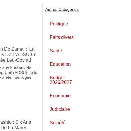
Autres Catégories
Politique
Faits divers
ion De Zamal : La
Santé
ais De L’ADSU En
tée Leu-Govind
Education
ge aux bureaux de
ng Unit (ADSU) de la
e a été interrogée
Budget
2026/2027
Economie
Judiciaire
shio : Six Ans
Société
s De La Marée