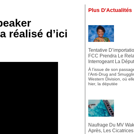
Plus D'Actualités
peaker
a réalisé d’ici
Tentative D’importat
FCC Prendra Le Rel
Interrogeant La Dépu
À l’issue de son passa
l’Anti-Drug and Smuggli
Western Division, où ell
hier, la députée
Naufrage Du MV Waka
Après, Les Cicatrice