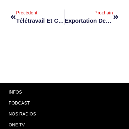
Précédent
Prochain
Télétravail Et Crise Énergétique : « Le Secteur De L’industrie Et Manufacturier Optimisera Ses Ressources En Capital Humain »
Exportation De Farine: Abdoulhakim Moindze, Un Ressortissant Comorien Âgé De 40 Ans, Arrêté Hier
INFOS
PODCAST
NOS RADIOS
ONE TV