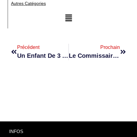
Autres Catégories
Précédent
Prochain
Un Enfant De 3 Ans Tué Dans Accident À Cité La Cure
Le Commissaire Émet Une Circulaire Pour Mettre Les Policiers Devant Leurs Responsabilités
INFOS