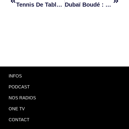
Tennis De Table : La MTTA Organise Le Tournoi De Division 6 À Beau-Bassin
Dubaï Boudé : Rodrigues, La Réunion, Madagascar Et L’Afrique Du Sud Attirent Les Mauriciens
INFOS
PODCAST
NOS RADIOS
ONE TV
CONTACT