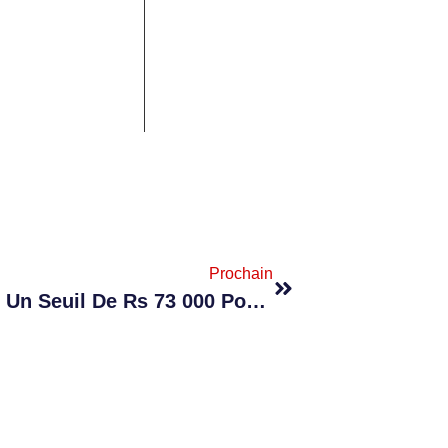
Prochain
Plafond Salarial : Gudday Pour Un Seuil De Rs 73 000 Pour Les Travailleurs