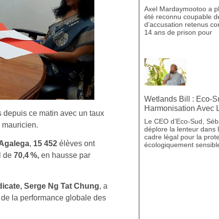
Axel Mardaymootoo a pl
été reconnu coupable d
d’accusation retenus con
14 ans de prison pour
Wetlands Bill : Eco-
Harmonisation Avec L
 depuis ce matin avec un taux
Le CEO d’Eco-Sud, Séb
s mauricien.
déplore la lenteur dans 
cadre légal pour la prot
Agalega
,
15 452
élèves ont
écologiquement sensibles
l de
70,4 %,
en hausse par
dicate, Serge Ng Tat Chung
, a
e de la performance globale des