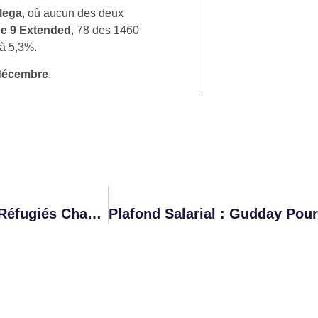
lega
, où aucun des deux
e 9 Extended
, 78 des 1460
 à 5,3%.
décembre
.
Plus De 350 Personnes Au Sein Du Groupe Réfugiés Chagos Soutiennent La Pétition Pour La Restitution Des Chagos