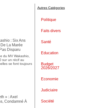
Autres Catégories
Politique
Faits divers
shio : Six Ans
Santé
s De La Marée
 Pas Disparu
Education
age du MV Wakashio,
0 sur un récif au
uelles se font toujours
Budget
2026/2027
Economie
Judiciaire
th » : Axel
Société
ns, Condamné À