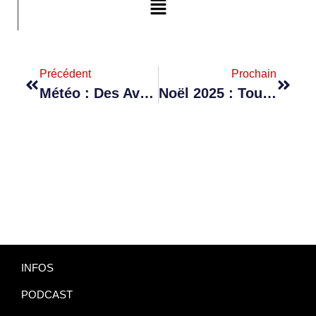
Précédent
Prochain
Météo : Des Averses Modérées Attendues Dans L’Est Et Sur Le Plateau Central
Noël 2025 : Tournée Mondiale Du Père Noël Achevée
INFOS
PODCAST