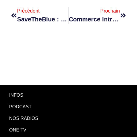
Précédent
Prochain
SaveTheBlue : Comment Concilier Protection De La Biodiversité Et Activités Nautiques ?
Commerce Intra-Africain : La MCB Mobilise 1 Milliard $ Sur 4 Ans
INFOS
PODCAST
NOS RADIOS
ONE TV