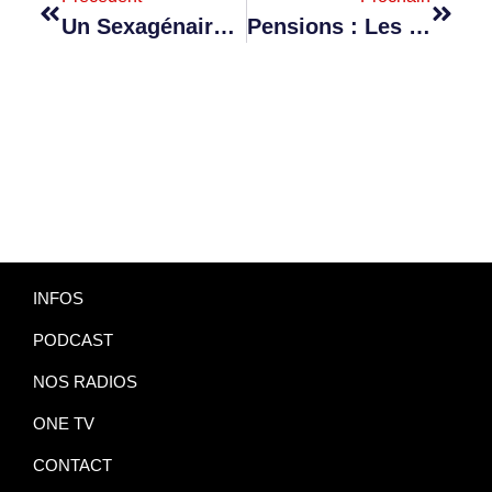
Un Sexagénaire S’introduit Aux Casernes Centrales Et Repart Avec Une Voiture Placée Sous Scellés
Pensions : Les Modalités De La Réforme Définies Dans Le Comité Ministériel
INFOS
PODCAST
NOS RADIOS
ONE TV
CONTACT