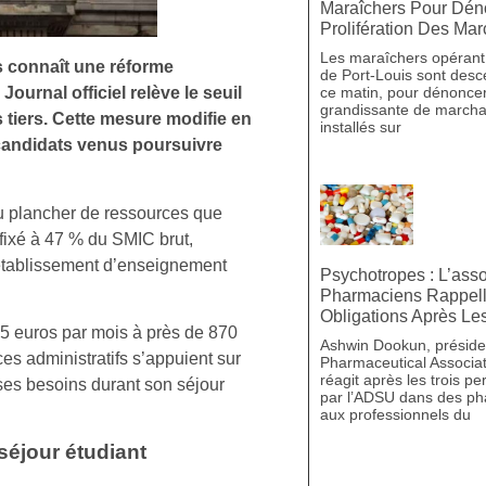
Maraîchers Pour Dén
Prolifération Des Ma
Les maraîchers opérant
rs connaît une réforme
de Port-Louis sont desc
ce matin, pour dénonce
ournal officiel relève le seuil
grandissante de march
 tiers. Cette mesure modifie en
installés sur
 candidats venus poursuivre
au plancher de ressources que
 fixé à 47 % du SMIC brut,
n établissement d’enseignement
Psychotropes : L’ass
Pharmaciens Rappell
Obligations Après Les
5 euros par mois à près de 870
Ashwin Dookun, préside
es administratifs s’appuient sur
Pharmaceutical Associati
réagit après les trois p
ses besoins durant son séjour
par l’ADSU dans des pha
aux professionnels du
séjour étudiant