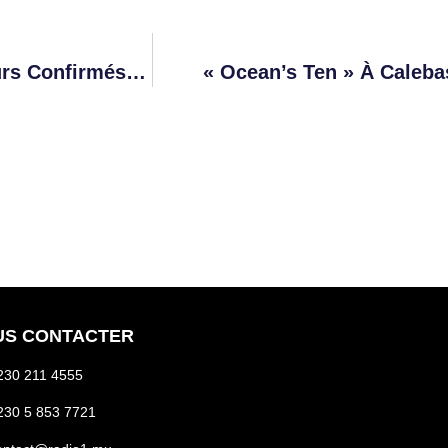
Kick Boxing : Plusieurs Débutants Et Boxeurs Confirmés Ont Assuré Lors Du Championnat De Maurice Disputé Samedi Dernier À Olivia
« Ocean’s Ten » À Caleba
US CONTACTER
230 211 4555
230 5 853 7721