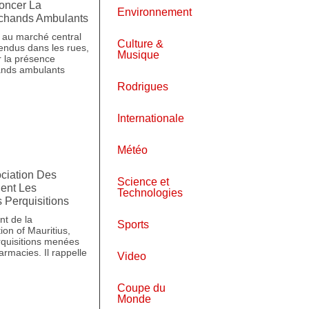
oncer La
Environnement
rchands Ambulants
 au marché central
Culture &
endus dans les rues,
Musique
r la présence
ands ambulants
Rodrigues
Internationale
Météo
ociation Des
Science et
ent Les
Technologies
 Perquisitions
nt de la
Sports
on of Mauritius,
erquisitions menées
rmacies. Il rappelle
Video
Coupe du
Monde