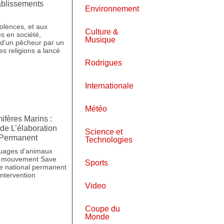
ablissements
Environnement
olences, et aux
Culture &
 en société,
Musique
 d’un pêcheur par un
es religions a lancé
Rodrigues
Internationale
Météo
ères Marins :
e L’élaboration
Science et
 Permanent
Technologies
ouages d’animaux
le mouvement Save
Sports
e national permanent
’intervention
Video
Coupe du
Monde