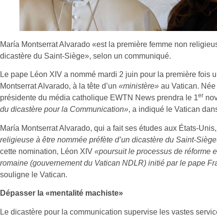
María Montserrat Alvarado «est la première femme non religieu
dicastère du Saint-Siège», selon un communiqué.
Le pape Léon XIV a nommé mardi 2 juin pour la première fois 
Montserrat Alvarado, à la tête d’un
«ministère»
au Vatican. Née 
er
présidente du média catholique EWTN News prendra le 1
nov
du dicastère pour la Communication»
, a indiqué le Vatican d
María Montserrat Alvarado, qui a fait ses études aux États-Unis
religieuse à être nommée préfète d’un dicastère du Saint-Sièg
cette nomination, Léon XIV
«poursuit le processus de réforme e
romaine (gouvernement du Vatican NDLR) initié par le pape Fr
souligne le Vatican.
Dépasser la «mentalité machiste»
Le dicastère pour la communication supervise les vastes service