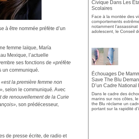
Civique Dans Les Ét
Scolaires
Face à la montée des vi
comportements extrêmes
notamment l’assassinat
se à être nommée préfète d’un
adolescent, le Conseil d
une femme laïque, María
au Mexique, l’actuelle
embre ses fonctions de
«préfète
ans un communiqué.
Échouages De Mammif
Save The Blu Demand
,
«est la première femme non
D’un Cadre National
e»
, selon le communiqué. Avec
Dans le cadre des éch
t de renouvellement de la Curie
marins sur nos côtes, 
the Blu réclame un cadr
ançois»
, son prédécesseur,
portant sur la rapidité d
s de presse écrite, de radio et