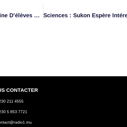
École Primaire De Roche-Terre : Une Trentaine D’élèves Hospitalisés Après Une Odeur Suspecte
US CONTACTER
230 211 4555
230 5 853 7721
ontact@radio1.mu