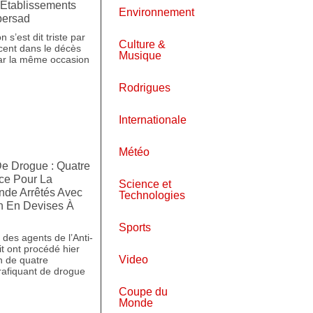
Établissements
Environnement
persad
 s’est dit triste par
Culture &
scent dans le décès
Musique
par la même occasion
Rodrigues
Internationale
Météo
e Drogue : Quatre
ce Pour La
Science et
nde Arrêtés Avec
Technologies
on En Devises À
Sports
des agents de l’Anti-
t ont procédé hier
Video
on de quatre
rafiquant de drogue
Coupe du
Monde