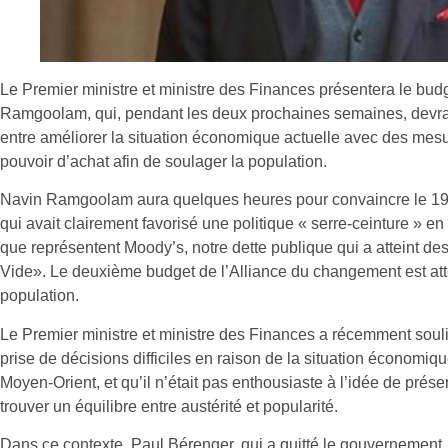
Le Premier ministre et ministre des Finances présentera le bud
Ramgoolam, qui, pendant les deux prochaines semaines, devra p
entre améliorer la situation économique actuelle avec des mesure
pouvoir d’achat afin de soulager la population.
Navin Ramgoolam aura quelques heures pour convaincre le 19 j
qui avait clairement favorisé une politique « serre-ceinture » 
que représentent Moody’s, notre dette publique qui a atteint de
Vide». Le deuxième budget de l’Alliance du changement est att
population.
Le Premier ministre et ministre des Finances a récemment souli
prise de décisions difficiles en raison de la situation économiq
Moyen-Orient, et qu’il n’était pas enthousiaste à l’idée de prése
trouver un équilibre entre austérité et popularité.
Dans ce contexte, Paul Bérenger, qui a quitté le gouvernement,