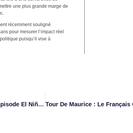
rmettre une plus grande marge de
n.
ment récemment souligné
s ans pour mesurer l’impact réel
litique puisqu’il vise à
Climat: L’ONU Juge «probable À 80%» Un Épisode El Niño Cet Été