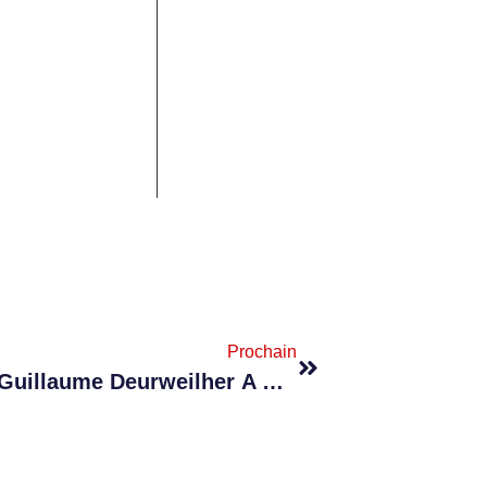
Prochain
Tour De Maurice : Le Français Guillaume Deurweilher A Marqué Les Esprits Dès La Première Étape