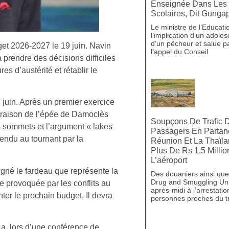
Enseignée Dans Les 
Scolaires, Dit Gunga
Le ministre de l’Education
l’implication d’un adole
d’un pêcheur et salue 
get 2026-2027 le 19 juin. Navin
l’appel du Conseil
rendre des décisions difficiles
s d’austérité et rétablir le
uin. Après un premier exercice
en raison de l’épée de Damoclès
Soupçons De Trafic D
s sommets et l’argument « lakes
Passagers En Partan
endu au tournant par la
Réunion Et La Thaïla
Plus De Rs 1,5 Milli
L’aéroport
gné le fardeau que représente la
Des douaniers ainsi que 
Drug and Smuggling Uni
ue provoquée par les conflits au
après-midi à l’arrestati
nter le prochain budget. Il devra
personnes proches du t
 a, lors d’une conférence de