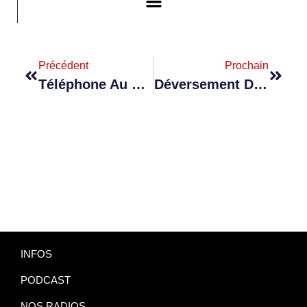
Précédent
Prochain
Téléphone Au Volant : Les Mauriciens Divisés Face À La Mesure Du Kit Mains Libres
Déversement D’eaux Usées : Un Silence Assourdissant Du Ministre De L’Environnement
INFOS
PODCAST
NOS RADIOS