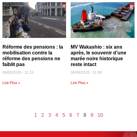
Réforme des pensions : la
MV Wakashio : six ans
mobilisation contre la
après, le souvenir d’une
réforme des pensions ne
marée noire historique
faiblit pas
reste intact
06/08/2026
11:33
06/08/2026
11:08
Lire Plus »
Lire Plus »
1
2
3
4
5
6
7
8
9
10