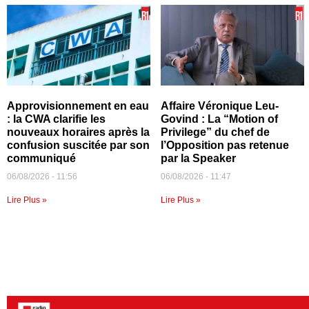
Approvisionnement en eau
Affaire Véronique Leu-
: la CWA clarifie les
Govind : La “Motion of
nouveaux horaires après la
Privilege” du chef de
confusion suscitée par son
l’Opposition pas retenue
communiqué
par la Speaker
06/08/2026
11:56
06/08/2026
11:47
Lire Plus »
Lire Plus »