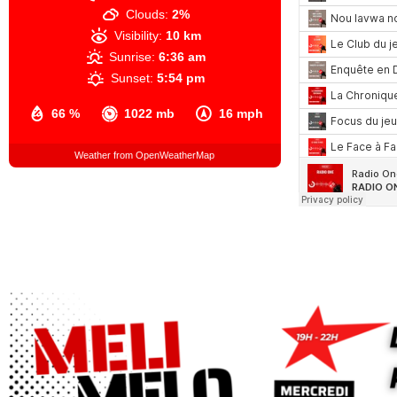
Clouds:
2%
Visibility:
10 km
Sunrise:
6:36 am
Sunset:
5:54 pm
66 %
1022 mb
16 mph
Weather from OpenWeatherMap