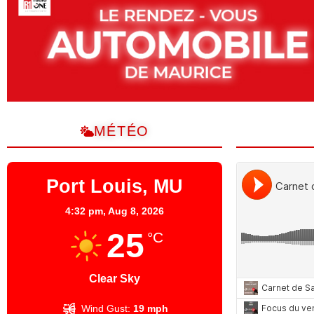
MÉTÉO
Port Louis, MU
4:32 pm,
Aug 8, 2026
25
°C
Clear Sky
Wind Gust:
19 mph