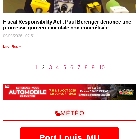
Fiscal Responsibility Act : Paul Bérenger dénonce une
promesse gouvernementale non concrétisée
09/08/2026
07:51
Lire Plus »
1
2
3
4
5
6
7
8
9
10
MÉTÉO
Port Louis, MU