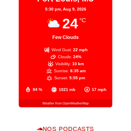
5:30 pm,
Aug 9, 2026
24
°C
Few Clouds
Wind Gust:
22 mph
Clouds:
24%
Visibility:
10 km
Sunrise:
6:35 am
Sunset:
5:55 pm
84 %
1021 mb
17 mph
Weather from OpenWeatherMap
NOS PODCASTS